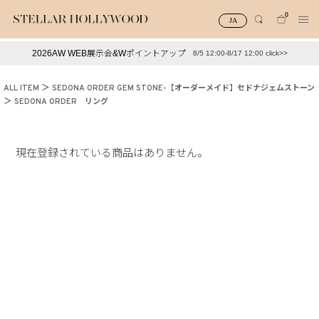
0
JA
2026AW WEB展示会&Wポイントアップ
8/5 12:00-8/17 12:00 click>>
#¥10,000以下プチプラアクセ
#ランキング
ALL ITEM
SEDONA ORDER GEM STONE-【オーダーメイド】セドナジェムストーン
#スタッフイチ押し（通勤パールアクセ）
＃写真映えアクセ
SEDONA ORDER リング
現在登録されている商品はありません。