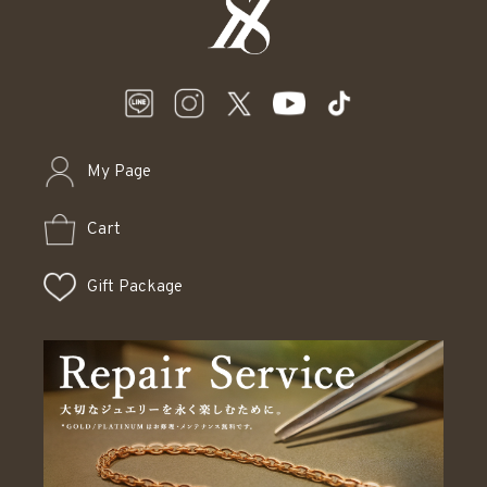
My Page
Cart
Gift Package