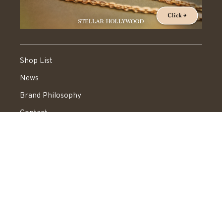
Shop List
News
Brand Philosophy
Contact
Shopping Guide
News Letter
Recruit
Legal Information
送料：550円 税込20,000円以上で送料無料