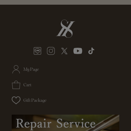
My Page
Cart
Gift Package