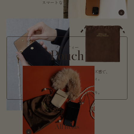
スマートなデザインです。
ノベルティー
Pouch
軽いお出かけにもぴったりな程よいサイズ感で、
ポーチとしても使える万能ノベルティ。
紐の結びめのパールが、
可憐さを添えてくれる上品な仕上がり。
All Items