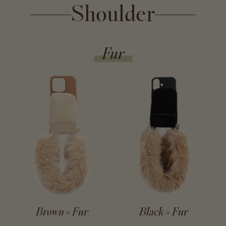
Shoulder
Fur
Brown × Fur
Black × Fur