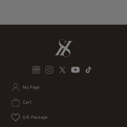
My Page
Cart
Gift Package