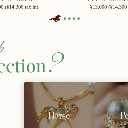
0 (¥14,300 tax in)
¥13,000 (¥14,300 
h
?
ection
Horse
Pe