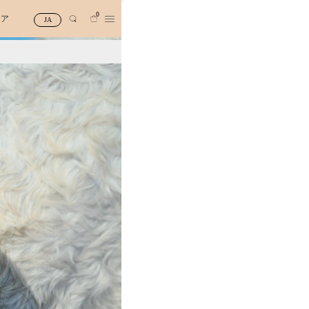
0
トア
JA