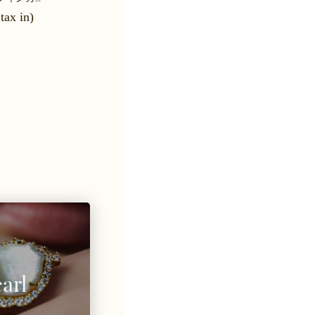
tax in)
¥12,000 (¥13,200 tax in)
arl