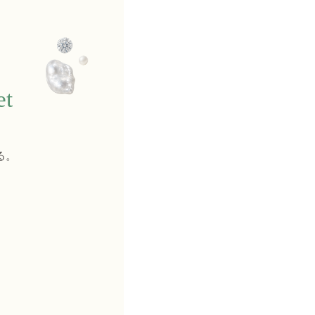
et
る。