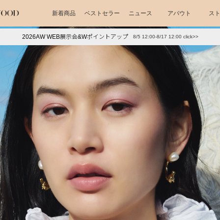
新着商品
ベストセラー
ニュース
アバウト
ス
2026AW WEB展示会&Wポイントアップ
8/5 12:00-8/17 12:00 click>>
下プチプラアクセ
#ランキング
押し（通勤パールアクセ）
＃写真映えアクセ