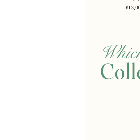
¥30,000 (¥33,000 tax in)
¥13,00
Whic
Coll