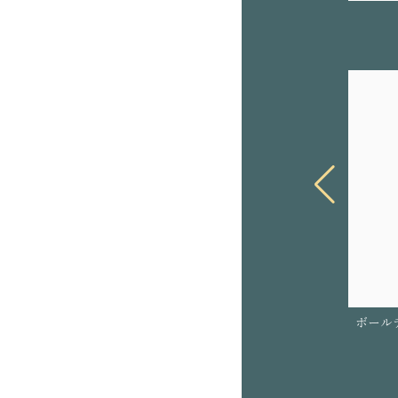
ボールチェーンリボンイヤリング(シルバー)
淡水パールネックレス
ボール
¥22,000