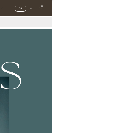
0
トア
JA