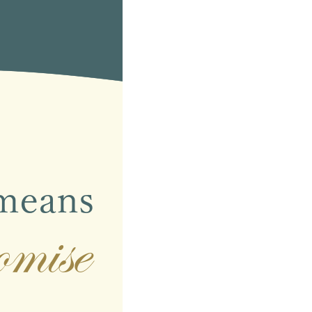
means
mise