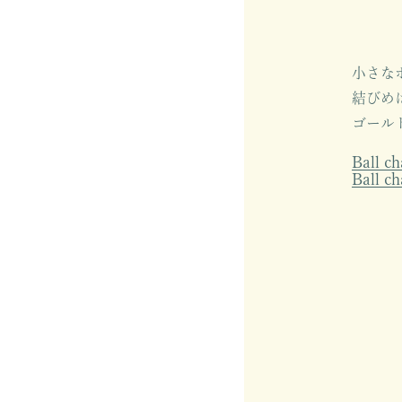
小さな
結びめ
ゴール
Ball c
Ball c