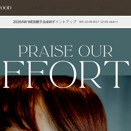
新着商品
ベストセラー
ニュース
アバウト
ス
2026AW WEB展示会&Wポイントアップ
8/5 12:00-8/17 12:00 click>>
下プチプラアクセ
#ランキング
押し（通勤パールアクセ）
＃写真映えアクセ