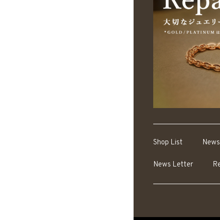
Shop List
News
News Letter
Re