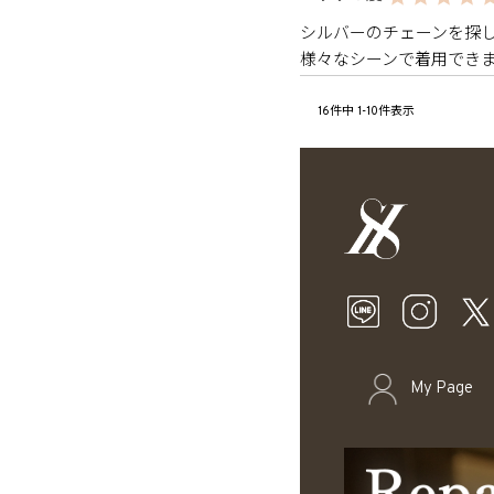
シルバーのチェーンを探
様々なシーンで着用でき
16
件中
1
-
10
件表示
My Page