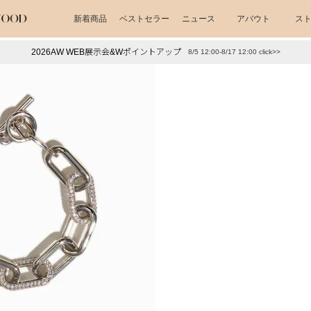
新着商品
ベストセラー
ニュース
アバウト
ス
2026AW WEB展示会&Wポイントアップ
8/5 12:00-8/17 12:00 click>>
下プチプラアクセ
#ランキング
押し（通勤パールアクセ）
＃写真映えアクセ