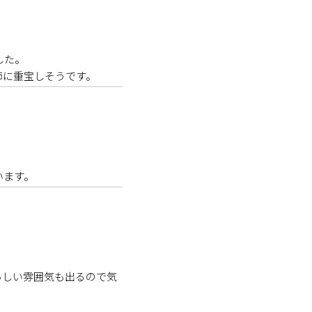
た。

節に重宝しそうです。
います。
らしい雰囲気も出るので気