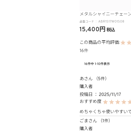
メタルシャイニーチェーン
ABR1S17W01S08
15,400
税込
16
16
件中
1
-
10
件表示
あ
5
購入者
投稿日
2025/11/17
めちゃくちゃ使いやすい
ごま
1
購入者