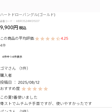
ハートドローバングル(ゴールド)
ABR3S24W01S07
9,900
税込
4.25
4
4
件中
1
-
4
件表示
ゴマ
1
購入者
投稿日
2025/08/12
この夏1番使いました

骨ストでムチムチ手首ですが、使いやすかったです