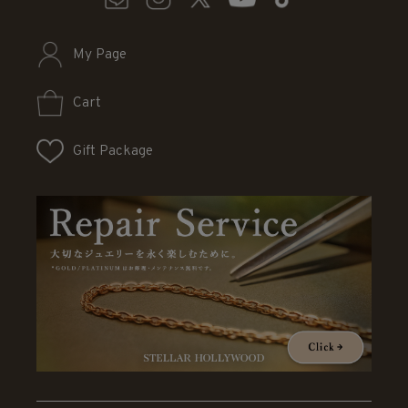
My Page
Cart
Gift Package