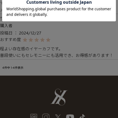
ても気に入りました★

メンテナンスしながら長く使っていきたいです★
サナ
2
購入者
投稿日
2024/12/27
程よい存在感のイヤーカフです。

普段使いにもセレモニーにも活用でき、お得感があります！
4
件中
1
-
4
件表示