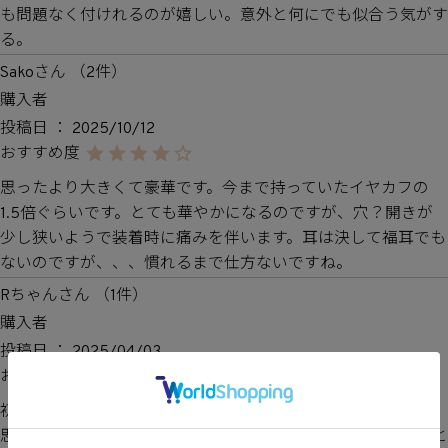
も問題なく付けれるのが嬉しい。意外と何にでも似合う気がす
る。
Sako
2
購入者
投稿日
2025/10/12
思ったより大きくて豪華です。今まで持っていたイヤカフの
1.5倍ぐらいです。とても華やかになるのですが、穴？開きが
少し狭いようで装着時に痛みを伴います。耳は決して福耳でも
ないのですが、、、慣れるまで仕方ないですね。
Rちゃん
1
購入者
投稿日
2025/04/03
初めて購入しました★

思ったよりも大きめに感じましたが、付けてみると華やかでと