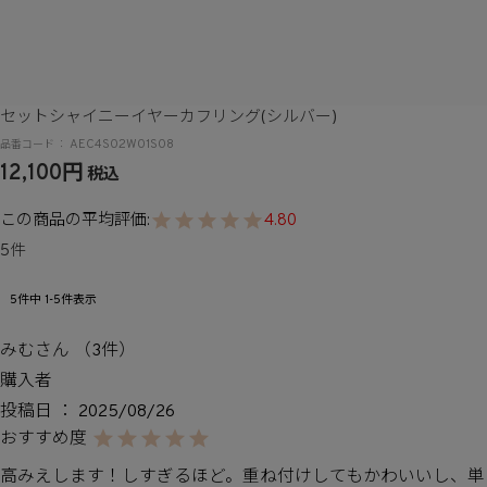
セットシャイニーイヤーカフリング(シルバー)
AEC4S02W01S08
12,100
税込
4.80
5
5
件中
1
-
5
件表示
みむ
3
購入者
投稿日
2025/08/26
高みえします！しすぎるほど。重ね付けしてもかわいいし、単