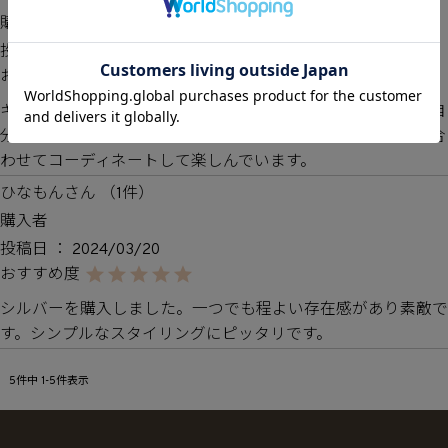
購入者
投稿日
2024/12/01
キラキラで気分が上がります。二つ付いてるのでアレンジは自
分次第でお得感があります。ｲﾔｶﾌ、指輪と服装や顔まわりに合
わせてコーディネートして楽しんでいます。
ひなもん
1
購入者
投稿日
2024/03/20
シルバーを購入しました。一つでも程よい存在感があり素敵で
す。シンプルなスタイリングにピッタリです。
5
件中
1
-
5
件表示