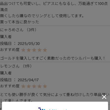
品出つけても可愛いし、ピアスにもなるし、万能過ぎて100点
満点

無くしたら嫌なのでリングとして使用してます。

買って本当に良かった
にゃろめ
3
購入者
投稿日
2025/05/30
ゴールドを購入してすごく素敵だったのでシルバーも購入！
レモン
1
購入者
投稿日
2025/04/17
とても使い勝手が良くて気分によって重ね付けしたり単品使い
して楽しんでます。
riri
2