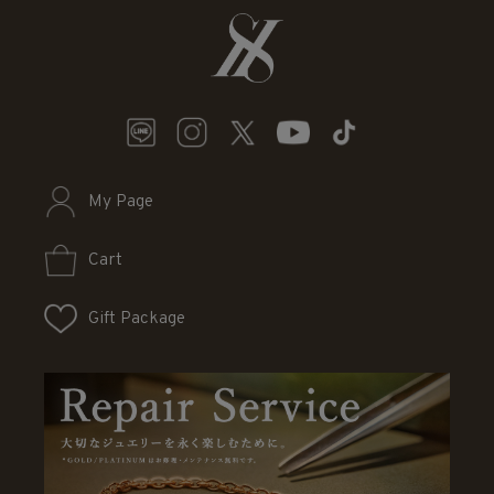
My Page
Cart
Gift Package