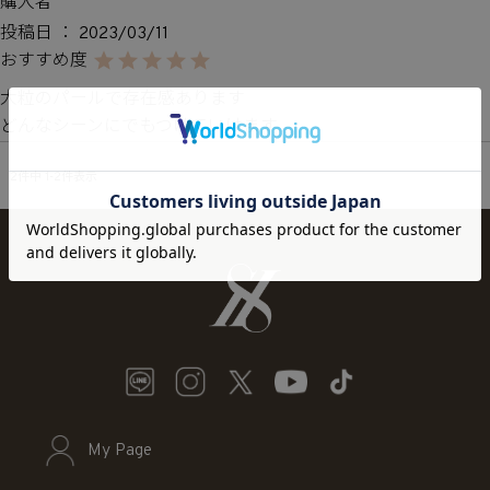
購入者
投稿日
2023/03/11
大粒のパールで存在感あります

どんなシーンにでもつけていけます
2
件中
1
-
2
件表示
My Page