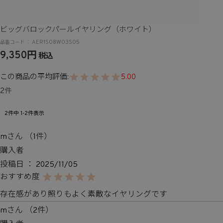
ビッグバロックパールイヤリング（ホワイト）
AER1S08W03S05
9,350
税込
5.00
2
2
件中
1
-
2
件表示
m
1
購入者
投稿日
2025/11/05
存在感があり照りもよく素敵なイヤリングです
m
2