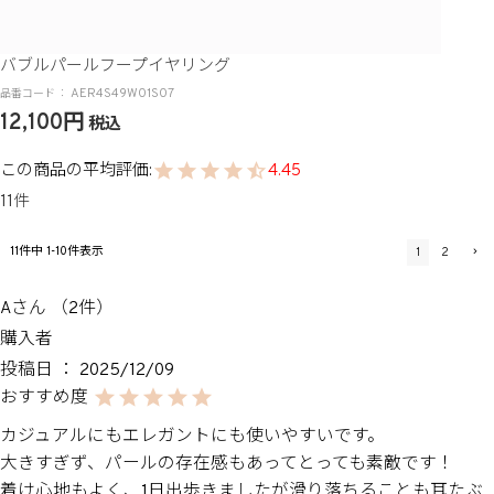
バブルパールフープイヤリング
AER4S49W01S07
12,100
税込
4.45
11
11
件中
1
-
10
件表示
1
2
A
2
購入者
投稿日
2025/12/09
カジュアルにもエレガントにも使いやすいです。

大きすぎず、パールの存在感もあってとっても素敵です！

着け心地もよく、1日出歩きましたが滑り落ちることも耳たぶ