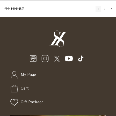
11
件中
1
-
10
件表示
1
2
My Page
Cart
Gift Package