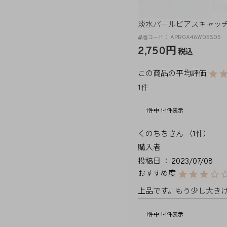
淡水パールピアスキャッチ(
APR0A46W05S05
2,750
税込
1
1
件中
1
-
1
件表示
くのちち
1
購入者
投稿日
2023/07/08
上品です。もう少し大き
1
件中
1
-
1
件表示