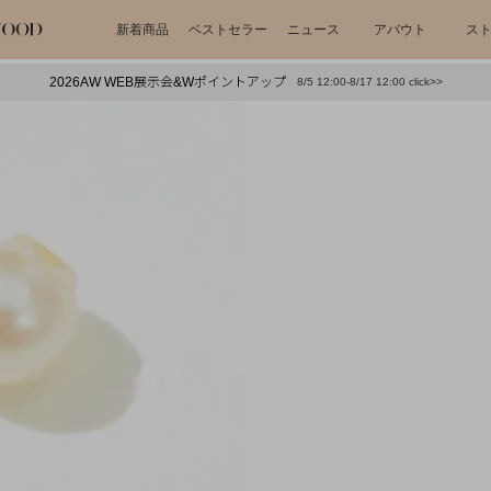
新着商品
ベストセラー
ニュース
アバウト
ス
2026AW WEB展示会&Wポイントアップ
8/5 12:00-8/17 12:00 click>>
下プチプラアクセ
#ランキング
押し（通勤パールアクセ）
＃写真映えアクセ