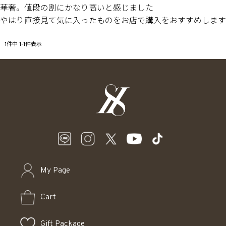
華奢。値段の割にかなり高いと感じました

やはり直接見て気に入ったものをお店で購入をおすすめします
1
件中
1
-
1
件表示
My Page
Cart
Gift Package