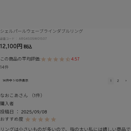
シェルパールウェーブラインダブルリング
ARG4S05W01S07
12,100
税込
4.57
14
14
件中
1
-
10
件表示
1
2
なおこあ
1
購入者
投稿日
2025/09/08
リングは小さいものが多いので、指の太い私には嬉しい商品で