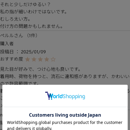
それと少しだけゆるい？

私の指が細いわけではないです。

むしろ太い方。

付け方の問題かもしれません。
ペルル
1
購入者
投稿日
2025/01/09
見た目が好みで、つけ心地も良いです。

着用時、荷物を持つと、流石に違和感がありますが、かわいい
ので許容範囲です。

着用時に何度か机にぶつけてしまいましたが、パールは取れる
ことなく、しっかり付いています。

メッキが剥がれると悲しいので、手洗い時は外しています。
may
1
購入者