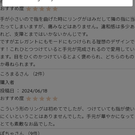
投稿日
2024/11/20
手が小さいので指を曲げた時にリングがはみだして隣の指に当
たってしまいますが、痛みなどはありません。違和感は多少あ
れど、支障とまではいかないかんじです。

ですがエレガントにもモードにもつけられる理想のデザインで
す！これひとつつけていると手元が完成されるので愛用してい
ます。目をひくのかつけているとよく褒められ、どちらのもの
か尋ねられます。
ころまる
2
購入者
投稿日
2024/06/18
こういう形のリングは初めてでしたが、つけていても指が使い
にくいということはありませんでした。手元が華やかになって
とても素敵なお品でした。
ぽちゃ
9