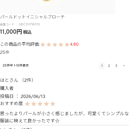
パールドットイニシャルブローチ
GBC1S17W01S
11,000
税込
4.80
25
25
件中
1
-
10
件表示
1
2
3
はと
2
購入者
投稿日
2026/06/13
思ったよりパールが小さく感じましたが、可愛くてシンプルな
服装に映えて良かったです☆