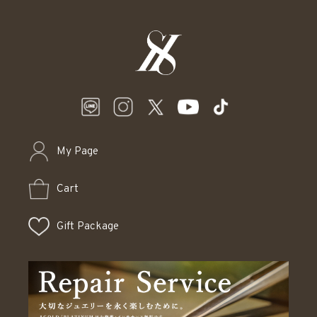
My Page
Cart
Gift Package