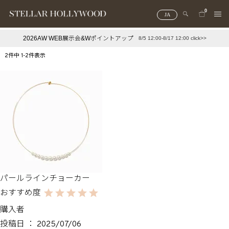
0
JA
2026AW WEB展示会&Wポイントアップ
8/5 12:00-8/17 12:00 click>>
#¥10,000以下プチプラアクセ
#ランキング
2
件中
1
-
2
件表示
#スタッフイチ押し（通勤パールアクセ）
＃写真映えアクセ
パールラインチョーカー
購入者
投稿日
2025/07/06