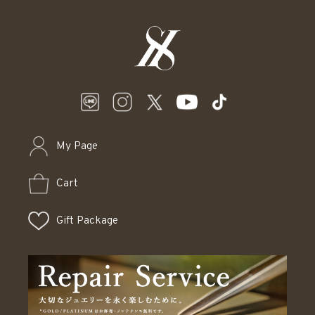
My Page
Cart
Gift Package