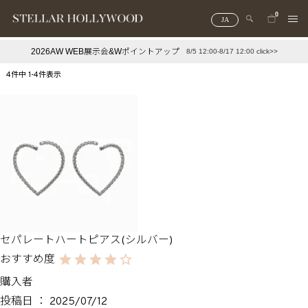
0
JA
2026AW WEB展示会&Wポイントアップ
8/5 12:00-8/17 12:00 click>>
#¥10,000以下プチプラアクセ
#ランキング
4
件中
1
-
4
件表示
#スタッフイチ押し（通勤パールアクセ）
＃写真映えアクセ
セパレートハートピアス(シルバー)
購入者
投稿日
2025/07/12