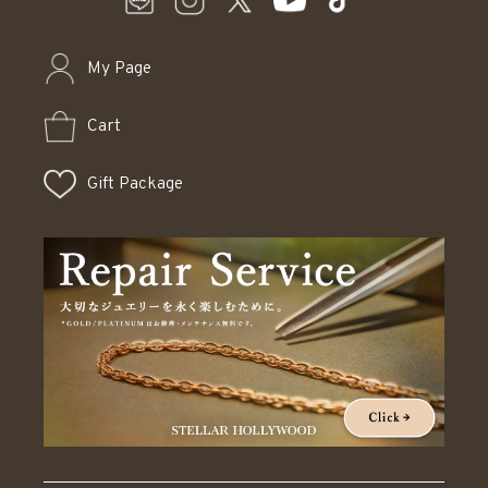
My Page
Cart
Gift Package