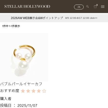
0
JA
2026AW WEB展示会&Wポイントアップ
8/5 12:00-8/17 12:00 click>>
#¥10,000以下プチプラアクセ
#ランキング
1
件中
1
-
1
件表示
#スタッフイチ押し（通勤パールアクセ）
＃写真映えアクセ
バブルパールイヤーカフ
購入者
投稿日
2025/11/07