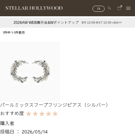
0
JA
2026AW WEB展示会&Wポイントアップ
8/5 12:00-8/17 12:00 click>>
#¥10,000以下プチプラアクセ
#ランキング
1
件中
1
-
1
件表示
#スタッフイチ押し（通勤パールアクセ）
＃写真映えアクセ
パールミックスフープフリンジピアス（シルバー）
購入者
投稿日
2026/05/14