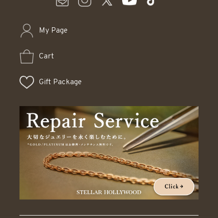
My Page
Cart
Gift Package