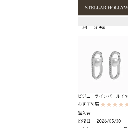
#¥10,000以
2
件中
1
-
2
件表示
#スタッフイチ
ビジューラインパールイヤ
購入者
投稿日
2026/05/30