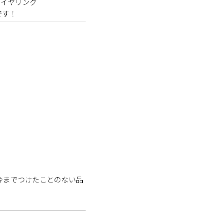
イヤリング

です！
今までつけたことのない品