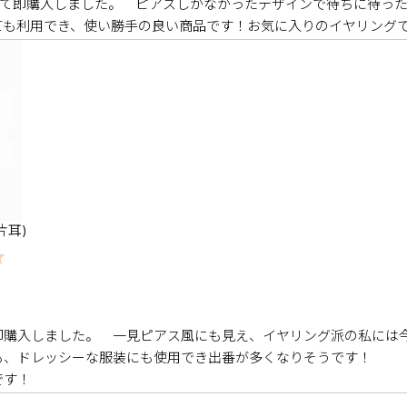
eを見て即購入しました。　ピアスしかなかったデザインで待ちに待った
ても利用でき、使い勝手の良い商品です！お気に入りのイヤリング
片耳)
即購入しました。　一見ピアス風にも見え、イヤリング派の私には
、ドレッシーな服装にも使用でき出番が多くなりそうです！

です！