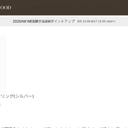
新着商品
ベストセラー
ニュース
アバウト
ス
2026AW WEB展示会&Wポイントアップ
8/5 12:00-8/17 12:00 click>>
下プチプラアクセ
#ランキング
押し（通勤パールアクセ）
＃写真映えアクセ
リング(シルバー)