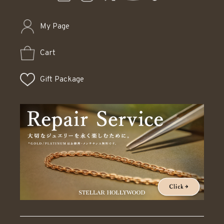
My Page
Cart
Gift Package