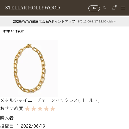
0
JA
2026AW WEB展示会&Wポイントアップ
8/5 12:00-8/17 12:00 click>>
#¥10,000以下プチプラアクセ
#ランキング
1
件中
1
-
1
件表示
#スタッフイチ押し（通勤パールアクセ）
＃写真映えアクセ
メタルシャイニーチェーンネックレス(ゴールド)
購入者
投稿日
2022/06/19