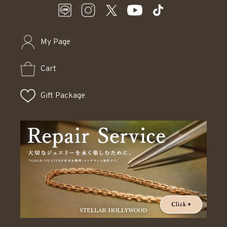
My Page
Cart
Gift Package