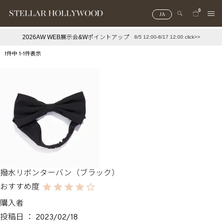
0
JA
2026AW WEB展示会&Wポイントアップ
8/5 12:00-8/17 12:00 click>>
#¥10,000以下プチプラアクセ
#ランキング
1
件中
1
-
1
件表示
#スタッフイチ押し（通勤パールアクセ）
＃写真映えアクセ
撥水リボンターバン（ブラック）
購入者
投稿日
2023/02/18