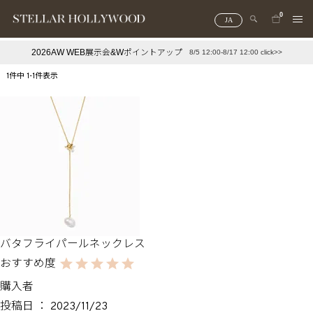
0
JA
2026AW WEB展示会&Wポイントアップ
8/5 12:00-8/17 12:00 click>>
#¥10,000以下プチプラアクセ
#ランキング
1
件中
1
-
1
件表示
#スタッフイチ押し（通勤パールアクセ）
＃写真映えアクセ
バタフライパールネックレス
購入者
投稿日
2023/11/23