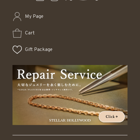
My Page
Cart
Gift Package