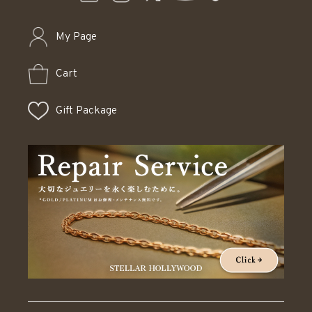
My Page
Cart
Gift Package