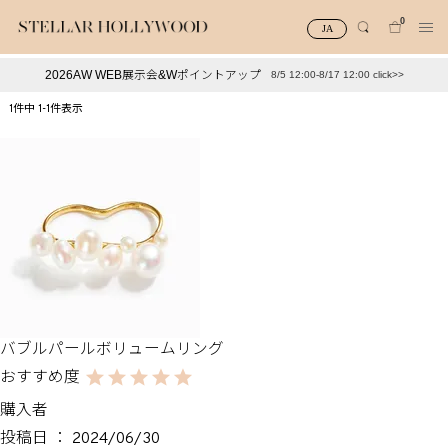
0
JA
2026AW WEB展示会&Wポイントアップ
8/5 12:00-8/17 12:00 click>>
#¥10,000以下プチプラアクセ
#ランキング
1
件中
1
-
1
件表示
#スタッフイチ押し（通勤パールアクセ）
＃写真映えアクセ
バブルパールボリュームリング
購入者
投稿日
2024/06/30