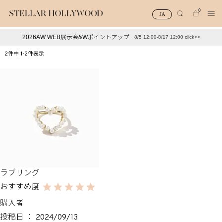
0
JA
2026AW WEB展示会&Wポイントアップ
8/5 12:00-8/17 12:00 click>>
#¥10,000以下プチプラアクセ
#ランキング
2
件中
1
-
2
件表示
#スタッフイチ押し（通勤パールアクセ）
＃写真映えアクセ
ラブリング
購入者
投稿日
2024/09/13