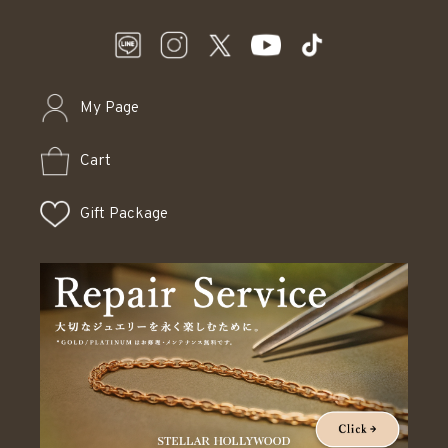
My Page
Cart
Gift Package