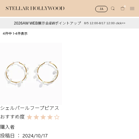
0
JA
2026AW WEB展示会&Wポイントアップ
8/5 12:00-8/17 12:00 click>>
#¥10,000以下プチプラアクセ
#ランキング
4
件中
1
-
4
件表示
#スタッフイチ押し（通勤パールアクセ）
＃写真映えアクセ
シェルパールフープピアス
購入者
投稿日
2024/10/17