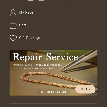
My Page
Cart
Gift Package