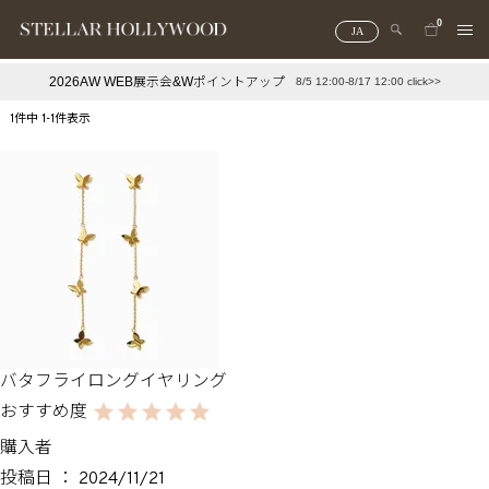
0
JA
2026AW WEB展示会&Wポイントアップ
8/5 12:00-8/17 12:00 click>>
#¥10,000以下プチプラアクセ
#ランキング
1
件中
1
-
1
件表示
#スタッフイチ押し（通勤パールアクセ）
＃写真映えアクセ
バタフライロングイヤリング
購入者
投稿日
2024/11/21