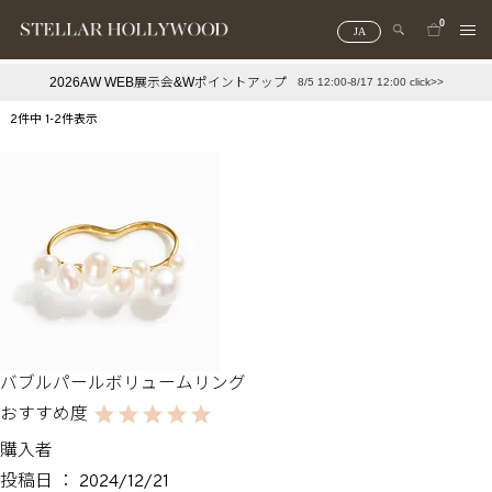
0
JA
2026AW WEB展示会&Wポイントアップ
8/5 12:00-8/17 12:00 click>>
#¥10,000以下プチプラアクセ
#ランキング
2
件中
1
-
2
件表示
#スタッフイチ押し（通勤パールアクセ）
＃写真映えアクセ
バブルパールボリュームリング
購入者
投稿日
2024/12/21