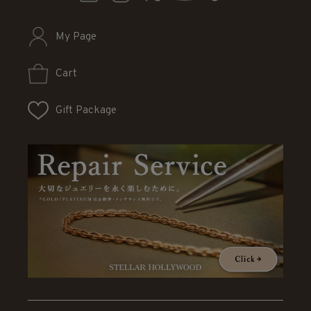
My Page
Cart
Gift Package