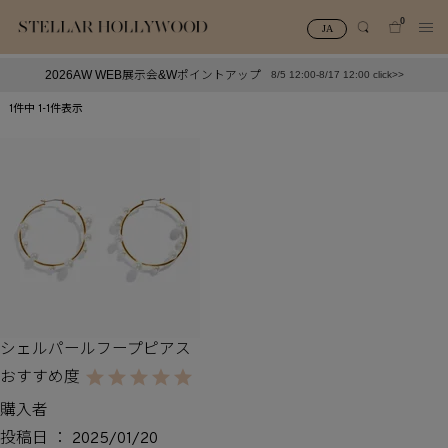
0
JA
2026AW WEB展示会&Wポイントアップ
8/5 12:00-8/17 12:00 click>>
#¥10,000以下プチプラアクセ
#ランキング
1
件中
1
-
1
件表示
#スタッフイチ押し（通勤パールアクセ）
＃写真映えアクセ
シェルパールフープピアス
購入者
投稿日
2025/01/20