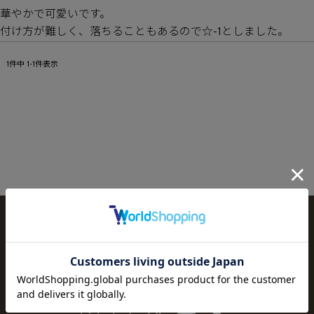
華やかで可愛いです。

付け方が難しく、落ちることもあるので☆-1としました。
1
件中
1
-
1
件表示