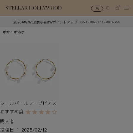
0
JA
2026AW WEB展示会&Wポイントアップ
8/5 12:00-8/17 12:00 click>>
#¥10,000以下プチプラアクセ
#ランキング
1
件中
1
-
1
件表示
#スタッフイチ押し（通勤パールアクセ）
＃写真映えアクセ
シェルパールフープピアス
購入者
投稿日
2025/02/12