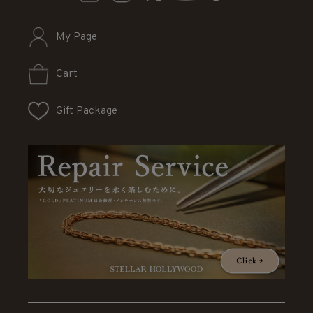
My Page
Cart
Gift Package