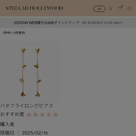
0
JA
2026AW WEB展示会&Wポイントアップ
8/5 12:00-8/17 12:00 click>>
#¥10,000以下プチプラアクセ
#ランキング
1
件中
1
-
1
件表示
#スタッフイチ押し（通勤パールアクセ）
＃写真映えアクセ
バタフライロングピアス
購入者
投稿日
2025/02/16