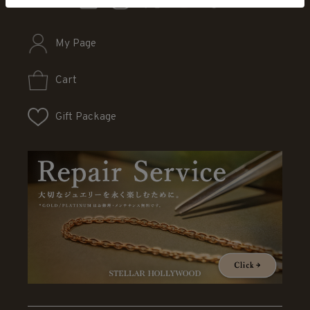
My Page
Cart
Gift Package