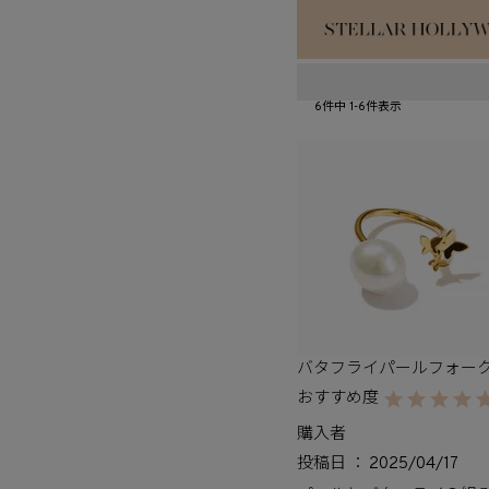
#¥10,000以
6
件中
1
-
6
件表示
#スタッフイチ
バタフライパールフォー
購入者
投稿日
2025/04/17