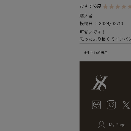
購入者
投稿日
2024/02/10
可愛いです！

思ったより長くてインパ
6
件中
1
-
6
件表示
My Page