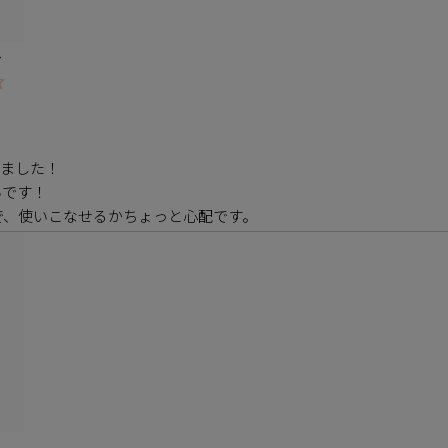
ス
ました！

です！

で、使いこなせるかちょっと心配です。