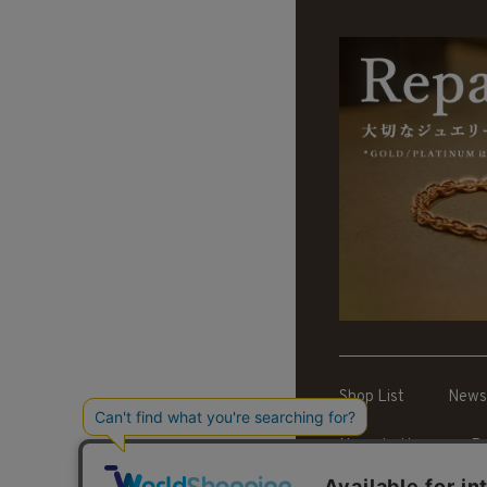
Shop List
News
News Letter
Re