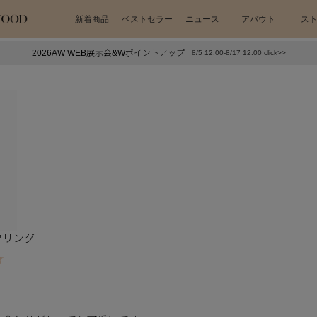
新着商品
ベストセラー
ニュース
アバウト
ス
2026AW WEB展示会&Wポイントアップ
8/5 12:00-8/17 12:00 click>>
下プチプラアクセ
#ランキング
押し（通勤パールアクセ）
＃写真映えアクセ
クリング