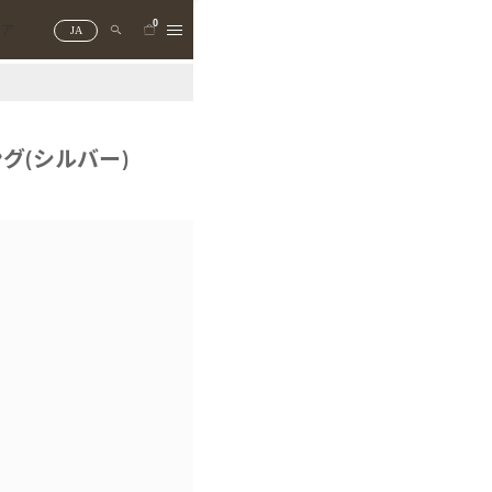
0
トア
JA
グ(シルバー)