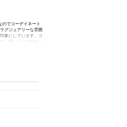
なのでコーデイネート
ラグジュアリーな雰囲
印象にしています。コ
す。同シリーズのネッ
子会など幅広いシーン
ただけます。
ルをほぼ含まずに作ら