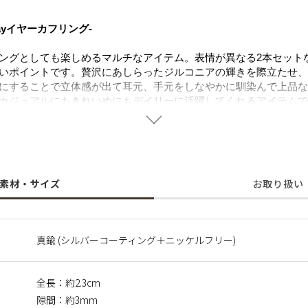
ayイヤーカフリング-
ングとしても楽しめるマルチなアイテム。表情が異なる2本セット
いポイントです。贅沢にあしらったジルコニアの輝きを際立たせ、
にすることで立体感が出て耳元、手元をしなやかに馴染んで上品な
カジュアルにもきれいめにもデイリーに活躍してくれるアイテムで
と合わせてより華やかな印象に。フォーマルシーンはもちろん、女
。
することで肌にやさしく金属アレルギーの方でも安心してご使用い
素材・サイズ
お取り扱い
に含まれるニッケルで引き起こるアレルギーを防ぐために、ニッケ
真鍮 (シルバーコーティング＋ニッケルフリー)
全長：約2.3cm
隙間：約3mm