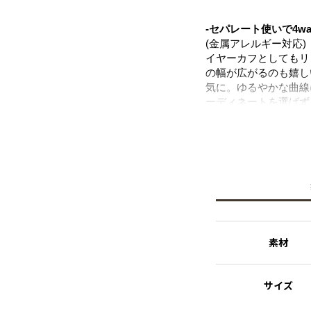
-セパレート使いで4w
(金属アレルギー対応)
イヤーカフとしてもリ
の幅が広がるのも嬉し
気に。ゆるやかな曲線
ーディネートを選ばず
クレス、ブレスレット
でお使いいただけます
ニッケルフリーを使用
※ニッケルフリー
金属製のアクセサリー
れた素材を指します。
素材
サイズ