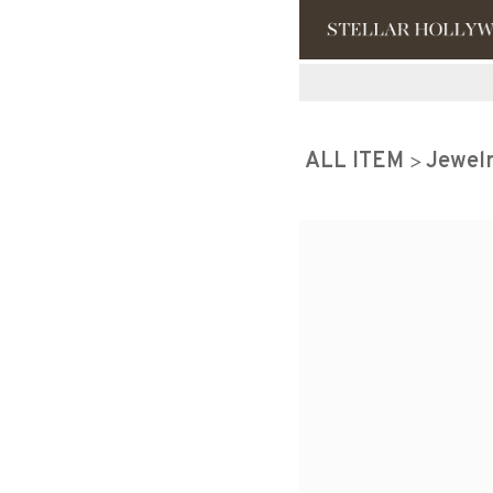
#¥10,000以
ALL ITEM
Jewel
#スタッフイチ