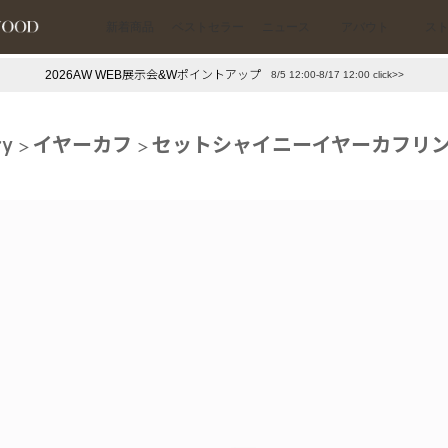
新着商品
ベストセラー
ニュース
アバウト
ス
2026AW WEB展示会&Wポイントアップ
8/5 12:00-8/17 12:00 click>>
下プチプラアクセ
#ランキング
ry
イヤーカフ
セットシャイニーイヤーカフリン
押し（通勤パールアクセ）
＃写真映えアクセ