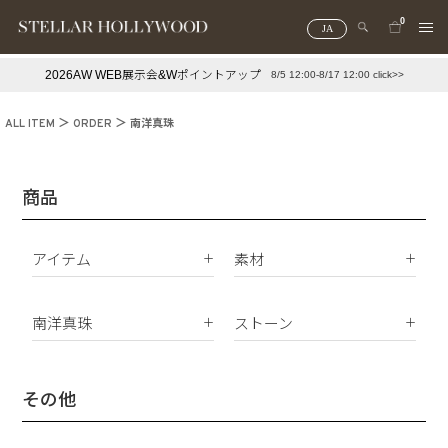
0
JA
2026AW WEB展示会&Wポイントアップ
8/5 12:00-8/17 12:00 click>>
#¥10,000以下プチプラアクセ
#ランキング
ALL ITEM
ORDER
南洋真珠
#スタッフイチ押し（通勤パールアクセ）
＃写真映えアクセ
商品
アイテム
素材
K18
ピアス
K10
南洋真珠
ストーン
イヤリング
Silver925
パールすべて
ダイヤモンド
イヤーカフ
真鍮
南洋真珠
天然石
その他
ネックレス
サージカルステンレス
淡水パール
合成石
ブレスレット