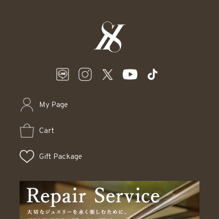
My Page
Cart
Gift Package