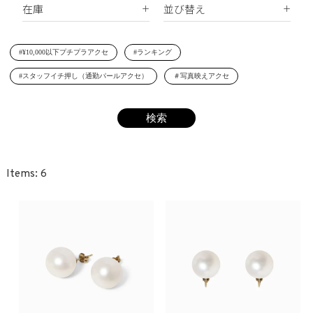
在庫
並び替え
シェルパール
ジルコニア
リング
すべて
新着順
レジンパール
ヘアアクセサリー
#¥10,000以下プチプラアクセ
#ランキング
在庫あり
価格が安い順
イニシャル
#スタッフイチ押し（通勤パールアクセ）
＃写真映えアクセ
受注生産
価格が高い順
その他
レビュー順
SET
6