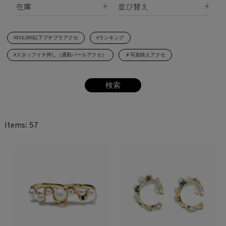
在庫
並び替え
シェルパール
ジルコニア
リング
すべて
新着順
レジンパール
ヘアアクセサリー
#¥10,000以下プチプラアクセ
#ランキング
在庫あり
価格が安い順
イニシャル
#スタッフイチ押し（通勤パールアクセ）
＃写真映えアクセ
受注生産
価格が高い順
その他
レビュー順
SET
57