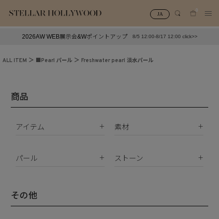
0
JA
2026AW WEB展示会&Wポイントアップ
8/5 12:00-8/17 12:00 click>>
#¥10,000以下プチプラアクセ
#ランキング
ALL ITEM
■Pearl パール
Freshwater pearl 淡水パール
#スタッフイチ押し（通勤パールアクセ）
＃写真映えアクセ
商品
アイテム
素材
K18
ピアス
K10
パール
ストーン
イヤリング
Silver925
パールすべて
ダイヤモンド
イヤーカフ
真鍮
南洋真珠
天然石
その他
ネックレス
サージカルステンレス
淡水パール
合成石
ブレスレット