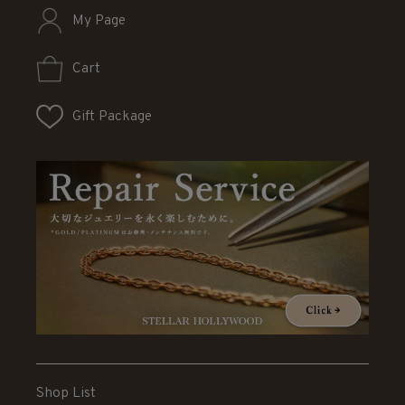
My Page
Cart
Gift Package
Shop List