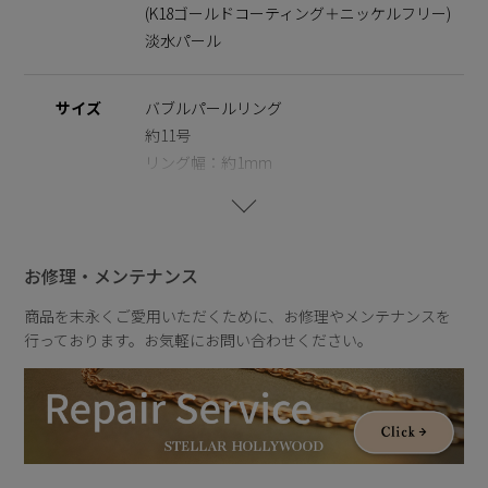
(K18ゴールドコーティング＋ニッケルフリー)
ニッケルフリーを使用することで肌にやさしく金属アレルギー
の方でも安心してご使用いただけます。
淡水パール
※ニッケルフリー
金属製のアクセサリーに含まれるニッケルで引き起こるアレル
サイズ
バブルパールリング
ギーを防ぐために、ニッケルをほぼ含まずに作られた素材を指
約11号
します。
リング幅：約1mm
パールサイズ：約4mm,6mm
※天然のパールを使用しているため、形・サイズ・色味には個
体差がございます。その為、全長のサイズも異なりますのでご
了承の程お願いいたします。二つとして同じものがない価値
バブルパールボリュームリング
は、一つの魅力としてお楽しみいただけます。
約13号,16号
お修理・メンテナンス
※パールの形状、てり、えくぼ等による返品、交換はできませ
直径：約4.2cm
んので予めご了承くださいませ。
商品を末永くご愛用いただくために、お修理やメンテナンスを
パールサイズ：約4mm,8mm,9mm,10mm
行っております。お気軽にお問い合わせください。
重さ
バブルパールリング
約3g
バブルパールボリュームリング