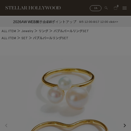
0
JA
2026AW WEB展示会&Wポイントアップ
8/5 12:00-8/17 12:00 click>>
#¥10,000以下プチプラアクセ
#ランキング
ALL ITEM
Jewelry
リング
バブルパールリングSET
#スタッフイチ押し（通勤パールアクセ）
＃写真映えアクセ
ALL ITEM
SET
バブルパールリングSET