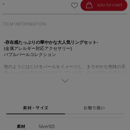
-
-存在感たっぷりの華やかな大人気リングセット-
(金属アレルギー対応アクセサリー)
バブルパールコレクション
泡のようにはじけるパールをイメージし、まろやかな色味の天
然パールで上品な仕上がりにしています。サイズ違いの淡水パ
ールの表情豊かな仕上がりが楽しめるリングセット。ランダム
にそしてなだらかな曲線に仕上げることで、指にフィットする
デザインに仕上げたリング。シンプルながらシックになりすぎ
ず、カジュアルでも活躍してくれる同シリーズのバブルパール
リング。着けるだけで一気に手元を華やかにしてくれるお得な
素材・サイズ
お取り扱い
セットです。K18コーティングのゴールドカラーがテリ・ツヤ
が魅力の淡水パールをより一層引き立てます。単品使いでもも
ちろん良いですが、セットでつけてこなれ感たっぷりのオシャ
素材
Silver925
レ上級者に。デイリー使いにもフォーマルにもおすすめです。