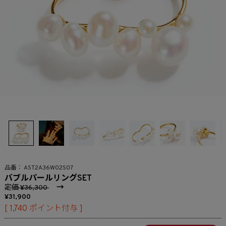
AST2A36W02S07
バブルパールリングSET
定価
→
36,300
31,900
[
1,740
ポイント付与 ]