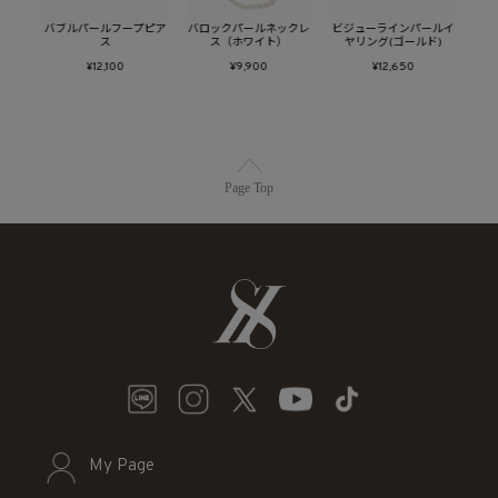
キャッ
バブルパールフープピア
バロックパールネックレ
ビジューラインパールイ
バブ
ス
ス
ス（ホワイト）
ヤリング(ゴールド)
¥12,100
¥9,900
¥12,650
Page Top
My Page