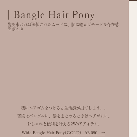
Bangle Hair Pony
髪を束ねれば洗練されたムードに、腕に纏えばモードな存在感
を添える
+
Gold
+
Silver
腕にヘアゴムをつけると生活感が出てしまう、、
普段はバングルに、髪をまとめるときはヘアゴムに。
おしゃれと便利を叶える2WAYアイテム。
Wide Bangle Hair Pony(GOLD) ¥6,050
→