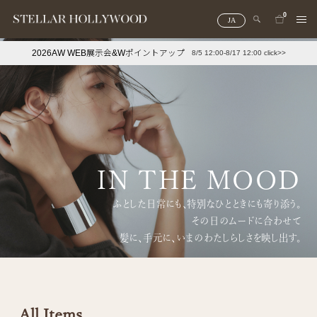
0
JA
2026AW WEB展示会&Wポイントアップ
8/5 12:00-8/17 12:00 click>>
#¥10,000以下プチプラアクセ
#ランキング
#スタッフイチ押し（通勤パールアクセ）
＃写真映えアクセ
IN THE MOOD
ふとした日常にも、特別なひとときにも寄り添う。
その日のムードに合わせて
髪に、手元に、いまのわたしらしさを映し出す。
All Items