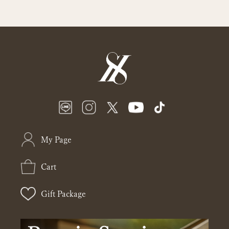
My Page
Cart
Gift Package