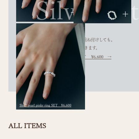
Silver Set
+
+
違う指につけても1つの指に重ね付けしても。
色々な楽しみ方ができます。
Shell pearl pinky ring SET ¥6,600
→
Shell pearl pinky ring SET ¥6,600
ALL ITEMS