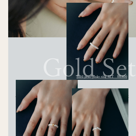
Gold Set
Shell pearl pinky ring SET ¥6,600
パールの中にきらりと輝くビジューとメタルボールをあしらった
リング2本セット。
Shell pearl pinky ring SET ¥6,600
→