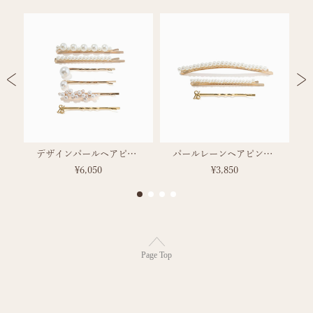
)
デザインパールヘアピンセット
パールレーンヘアピンセット
¥6,050
¥3,850
Page Top