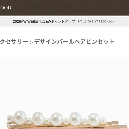
新着商品
ベストセラー
ニュース
アバウト
ス
2026AW WEB展示会&Wポイントアップ
8/5 12:00-8/17 12:00 click>>
下プチプラアクセ
#ランキング
クセサリー
デザインパールヘアピンセット
押し（通勤パールアクセ）
＃写真映えアクセ