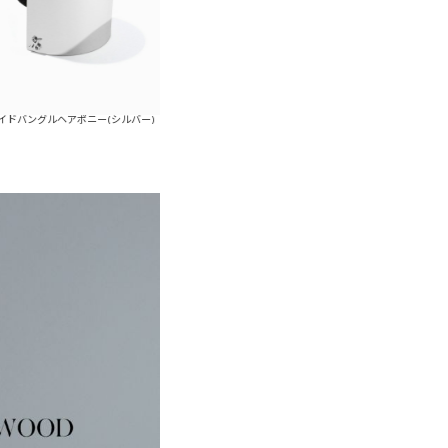
ヘアポニー(シルバー)
シェルパールピンキーリングセット(ゴールド)
シェ