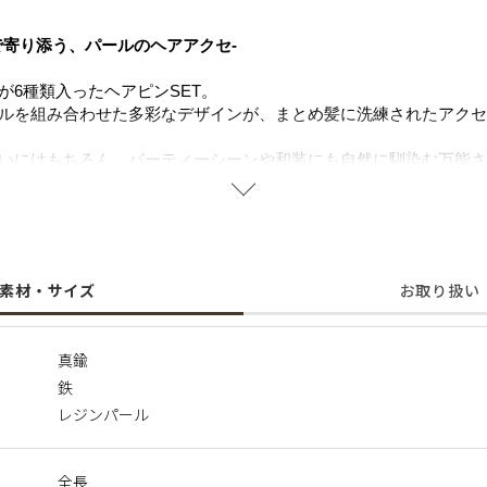
で寄り添う、パールのヘアアクセ-
が6種類入ったヘアピンSET。
ルを組み合わせた多彩なデザインが、まとめ髪に洗練されたアクセ
いにはもちろん、パーティーシーンや和装にも自然に馴染む万能さ
に合わせてデザインを選べる楽しさも、パール好きにはたまらない
活躍するので、大切な方へのギフトにも喜ばれるアイテムです。
ボックスをご利用いただけません。ショッピングバッグ(￥250)の
素材・サイズ
お取り扱い
ください。
真鍮
鉄
レジンパール
全長