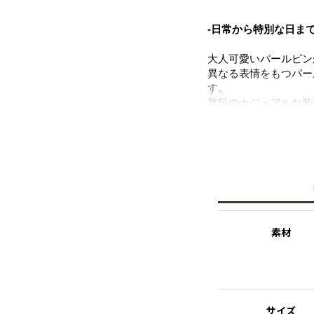
-日常から特別な日ま
大人可愛いパールピン
異なる表情をもつパー
す。
普段のカジュアルな装
その日の気分やシーン
ヘアスタイルを選ばず
※ギフトラッピング
こちらの商品はギフト
す。あらかじめご了承
素材
サイズ