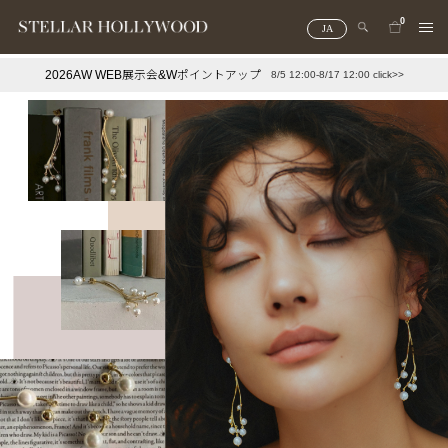
0
JA
2026AW WEB展示会&Wポイントアップ
8/5 12:00-8/17 12:00 click>>
#¥10,000以下プチプラアクセ
#ランキング
#スタッフイチ押し（通勤パールアクセ）
＃写真映えアクセ