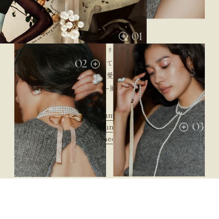
01
パールのピアスやリングは定番だけど
02
大きさやデザインにこだわってちょっとモードさをたして。
ヌーディーカラーのリボンが可愛いネックレスは気分に合わせて
ブレスレットやチョーカー風、アレンジを楽しんで。
01.
Shellpearl volume pierce
¥12,100
→
02.
03
Shellpearl volume ring
¥11,000
→
03.
Infinity pearl necklace
¥24,200
→