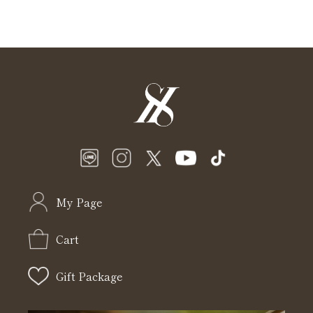
My Page
Cart
Gift Package