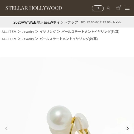
0
JA
2026AW WEB展示会&Wポイントアップ
8/5 12:00-8/17 12:00 click>>
#¥10,000以下プチプラアクセ
#ランキング
ALL ITEM
Jewelry
イヤリング
パールステートメントイヤリング(片耳)
#スタッフイチ押し（通勤パールアクセ）
＃写真映えアクセ
ALL ITEM
Jewelry
パールステートメントイヤリング(片耳)