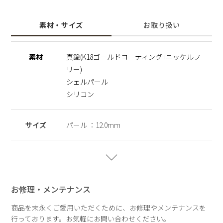
上品さとモダンさを兼ね備え、普段のカジュアルスタイルから
特別な日のフォーマルまで幅広く活躍します。
素材・サイズ
お取り扱い
同シリーズと組み合わせてアシンメトリーに仕上げたり、イヤ
ーカフと重ね付けして華やかさをプラスするのもおすすめ。
シェルパ―ルは汗や水にも強く、お手入れも簡単で長くご愛用
素材
真鍮(K18ゴールドコーティング+ニッケルフ
いただけます。
リー)
また、ニッケルフリーを使用することで肌にやさしく、金属ア
レルギーの方でも安心してご使用いただけます。
シェルパール
シリコン
※ニッケルフリー
金属製のアクセサリーに含まれるニッケルで引き起こるアレル
ギーを防ぐために、ニッケルをほぼ含まずに作られた素材を指
サイズ
パール ：12.0mm
します。
※シェルパール
重さ
片耳：約3.0g
天然の殻を再利用してつくられ自然や環境にやさしく、長くご
愛用いただける観点からサステナブルパールとして扱っていま
す。
お修理・メンテナンス
※1点のみでの販売です。両耳でご着用の場合は2点ご注文くだ
商品を末永くご愛用いただくために、お修理やメンテナンスを
さい。
行っております。お気軽にお問い合わせください。