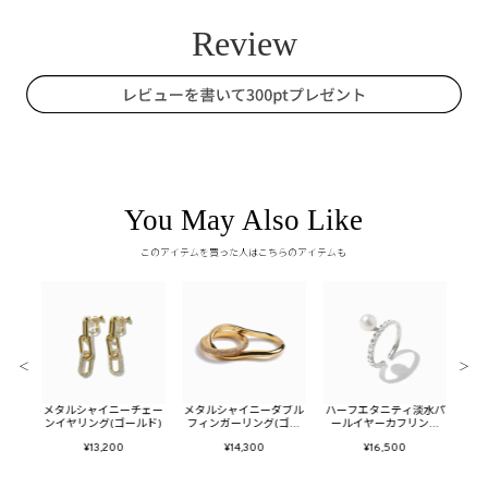
You May Also Like
このアイテムを買った人はこちらのアイテムも
＜
＞
ロング
メタルシャイニーチェー
メタルシャイニーダブル
ハーフエタニティ淡水パ
ジル
ンイヤリング(ゴールド)
フィンガーリング(ゴー
ールイヤーカフリング
ルド)
(シルバー)
¥13,200
¥14,300
¥16,500