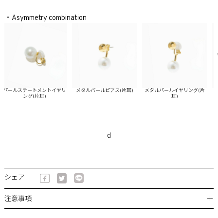
・Asymmetry combination
パールステートメントイヤリ
メタルパールピアス(片耳)
メタルパールイヤリング(片
メタ
ング(片耳)
耳)
d
シェア
＋
注意事項