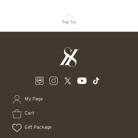
Page Top
My Page
Cart
Gift Package