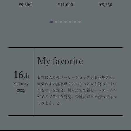
¥8,250
¥11,000
¥9,350
My favorite
16
th
お気に入りのコーヒーショップとお花屋さん。
February
天気のよい昼下がりにふらっと立ち寄って「い
2025
つもの」を注文。帰り道でで新しいレストラン
ができてるのを発見。今度友だちを誘って行っ
てみよう、と。