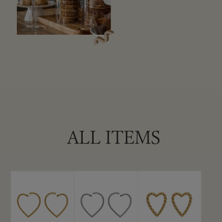
A
L
L
I
T
E
M
S