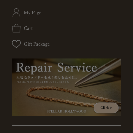
My Page
Cart
Gift Package