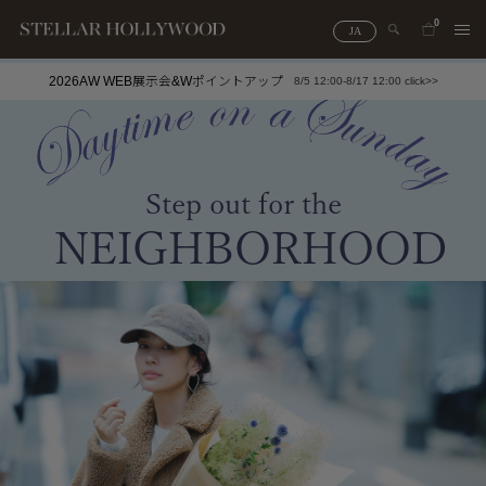
0
JA
2026AW WEB展示会&Wポイントアップ
8/5 12:00-8/17 12:00 click>>
#¥10,000以下プチプラアクセ
#ランキング
#スタッフイチ押し（通勤パールアクセ）
＃写真映えアクセ
Step out for the
N
E
G
H
B
O
R
H
O
O
D