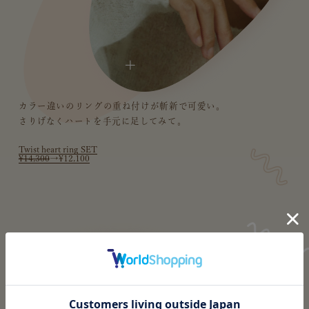
+
カラー違いのリングの重ね付けが斬新で可愛い。
さりげなくハートを手元に足してみて。
Twist heart ring SET
¥14,300
→¥12,100