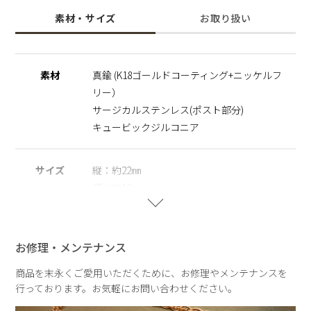
レイヤードまでお楽しみいただけます。
素材・サイズ
お取り扱い
上品さとカジュアルさを兼ね備え、日常使いから特別な日のコ
ーデにもさらっと取り入れやすく、日々のオシャレが楽しくな
るアイテム。
"幸福"や"愛情"を意味するハートモチーフ大切な人へのギフト
素材
真鍮 (K18ゴールドコーティング+ニッケルフ
としてもオススメで、ニッケルフリーとサージカルステンレス
リー）
を使用し、肌にやさしく金属アレルギーの方でも安心。
サージカルステンレス(ポスト部分)
※サージカルステンレス
キュービックジルコニア
医療用器具に使われている合金です。表面が特殊な膜で覆われ
ており、皮膚や汗に触れてもイオン化して溶け出しにくい素材
を指します。
サイズ
縦：約22㎜
横：約18㎜
※ニッケルフリー
金属製のアクセサリーに含まれるニッケルで引き起こるアレル
ギーを防ぐために、ニッケルをほぼ含まずに作られた素材を指
重さ
約1.7g
します。
お修理・メンテナンス
商品を末永くご愛用いただくために、お修理やメンテナンスを
行っております。お気軽にお問い合わせください。