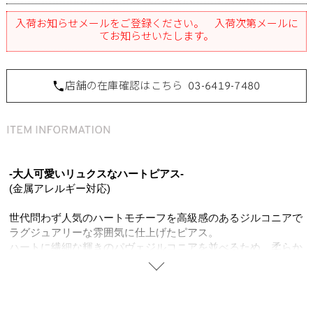
入荷お知らせメールをご登録ください。 入荷次第メールに
てお知らせいたします。
店舗の在庫確認はこちら
03-6419-7480
-大人可愛いリュクスなハートピアス-
(金属アレルギー対応)
世代問わず人気のハートモチーフを高級感のあるジルコニアで
ラグジュアリーな雰囲気に仕上げたピアス。
ハートに繊細な輝きのパヴェジルコニアを並べるため、柔らか
く加工のしやすい真鍮を使用し、K18ゴールドコーティングの
上品な色味がジルコニアの輝きを一層引き立て、お顔周りをよ
り明るい印象に。
映える絶妙なサイズ感は、コーデの主役からイヤーアイテムの