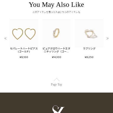
You May Also Like
このアイテムを買った人はこちらのアイテムも
＜
＞
グ
セパレートハートピアス
ピュアグロウハートエタ
ラブリング
トリ
(ゴールド)
ニティリング（ゴール
ド）
¥12,100
¥14,300
¥8,250
Page Top