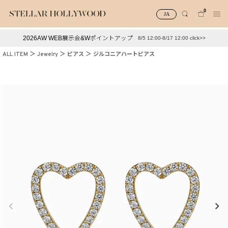
0
JA
2026AW WEB展示会&Wポイントアップ
8/5 12:00-8/17 12:00 click>>
#¥10,000以下プチプラアクセ
#ランキング
ALL ITEM
Jewelry
ピアス
ジルコニアハートピアス
#スタッフイチ押し（通勤パールアクセ）
＃写真映えアクセ