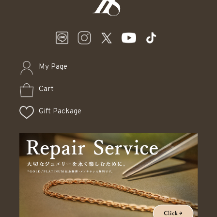
My Page
Cart
Gift Package