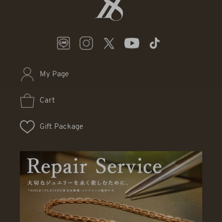
My Page
Cart
Gift Package