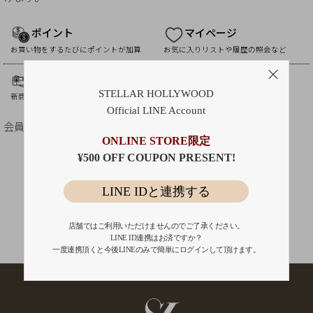
ポイント
マイページ
お買い物をするたびにポイントが加算
お気に入りリストや履歴の照会など
最新情報のお届け
各種クーポン
STELLAR HOLLYWOOD
新商品やサービスなど最新情報の配信
バースデーなど得なクーポン利用
Official LINE Account
会員ステージについて >>
ONLINE STORE限定
¥500 OFF COUPON PRESENT!
新規会員登
録
LINE IDと連携する
Page Top
店舗ではご利用いただけませんのでご了承ください。
LINE ID連携はお済ですか？
一度連携頂くと今後LINEのみで簡単にログインして頂けます。