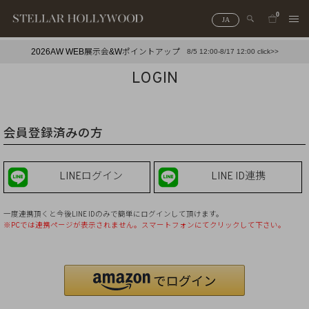
0
JA
2026AW WEB展示会&Wポイントアップ
8/5 12:00-8/17 12:00 click>>
#¥10,000以下プチプラアクセ
#ランキング
LOGIN
#スタッフイチ押し（通勤パールアクセ）
＃写真映えアクセ
会員登録済みの方
LINEログイン
LINE ID連携
一度連携頂くと今後LINE IDのみで簡単にログインして頂けます。
※PCでは連携ページが表示されません。スマートフォンにてクリックして下さい。