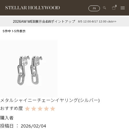
0
JA
2026AW WEB展示会&Wポイントアップ
8/5 12:00-8/17 12:00 click>>
#¥10,000以下プチプラアクセ
#ランキング
5
件中
1
-
5
件表示
#スタッフイチ押し（通勤パールアクセ）
＃写真映えアクセ
メタルシャイニーチェーンイヤリング(シルバー)
購入者
投稿日
2026/02/04