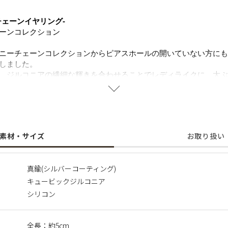
チェーンイヤリング-
ーンコレクション
ニーチェーンコレクションからピアスホールの開いていない方にも
しました。
、ジルコニアの繊細な輝きを合わせることでレディライクに。大ぶ
のあるデザインです。見た目以上につけ心地は軽いのが嬉しいポイ
を与える大ぶりのメタルピアスは、デイリースタイルに合わせやす
素材・サイズ
お取り扱い
真鍮(シルバーコーティング)
キュービックジルコニア
シリコン
全長：約5cm