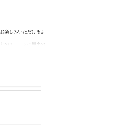
お楽しみいただけるよ
りのチェーンに極小の
ント。
く毎日に寄り添うアイ