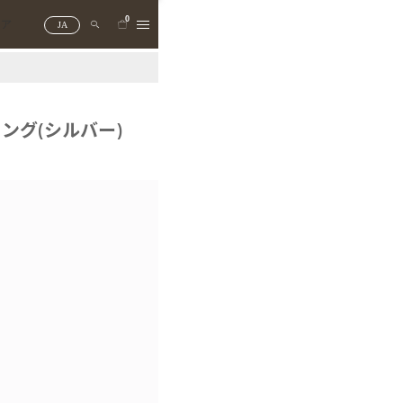
0
トア
JA
ング(シルバー)