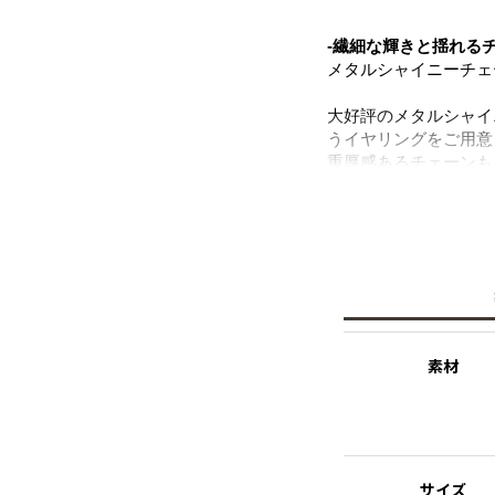
-繊細な輝きと揺れる
メタルシャイニーチェ
大好評のメタルシャイ
うイヤリングをご用意
重厚感あるチェーンも
ジルコニアの輝きが品
一気におしゃれな印象
テムになります。
素材
サイズ