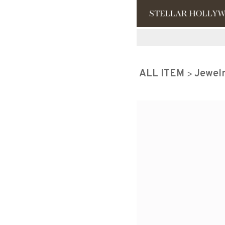
#¥10,000以
ALL ITEM
Jewel
#スタッフイチ