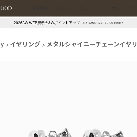
新着商品
ベストセラー
ニュース
アバウト
ス
2026AW WEB展示会&Wポイントアップ
8/5 12:00-8/17 12:00 click>>
下プチプラアクセ
#ランキング
ry
イヤリング
メタルシャイニーチェーンイヤリ
押し（通勤パールアクセ）
＃写真映えアクセ