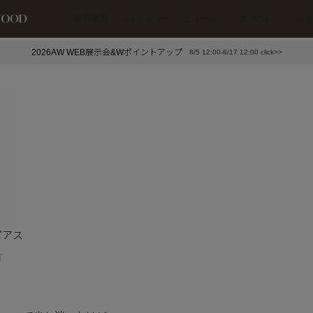
新着商品
ベストセラー
ニュース
アバウト
ス
2026AW WEB展示会&Wポイントアップ
8/5 12:00-8/17 12:00 click>>
下プチプラアクセ
#ランキング
押し（通勤パールアクセ）
＃写真映えアクセ
ピアス