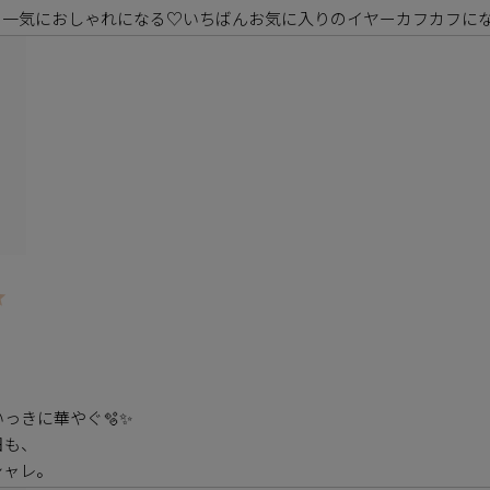
、一気におしゃれになる♡いちばんお気に入りのイヤーカフカフに
きに華やぐ🫧✨

も、
