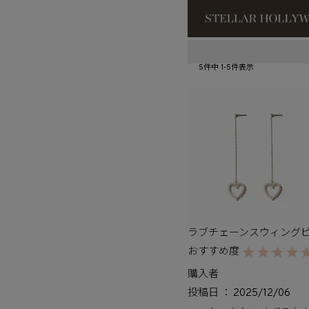
#¥10,000以
5
件中
1
-
5
件表示
#スタッフイチ
ラブチェーンスウィング
購入者
投稿日
2025/12/06