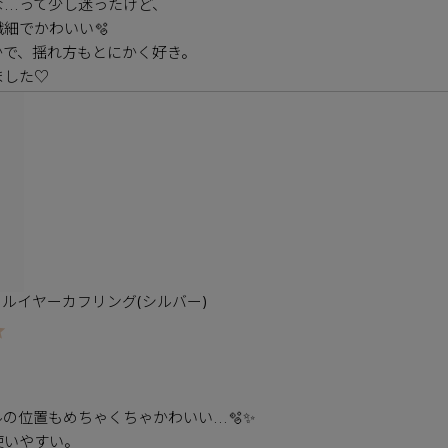
…って少し迷ったけど、

細でかわいい🫧

で、揺れ方もとにかく好き。

ルイヤーカフリング(シルバー)
の位置もめちゃくちゃかわいい…🫧✨

いやすい。
