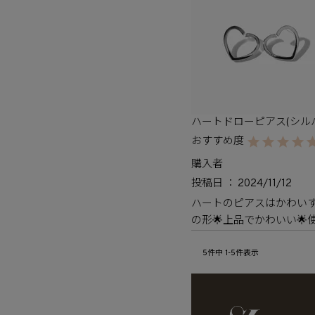
ハートドローピアス(シル
購入者
投稿日
2024/11/12
ハートのピアスはかわい
の形🌟上品でかわいい🌟
5
件中
1
-
5
件表示