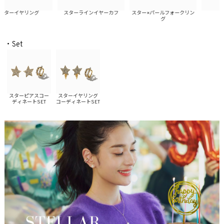
ターイヤリング
スターラインイヤーカフ
スター×パールフォークリン
スタ
グ
・Set
スターピアスコー
スターイヤリング
ディネートSET
コーディネートSET