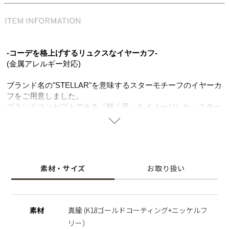
-コーデを格上げするリュクスなイヤーカフ-
(金属アレルギー対応)
ブランド名の"STELLAR"を意味するスターモチーフのイヤーカ
フをご用意しました。
ブランドコンセプトである『輝く星』をイメージした、スター
のフォルムとランダムに並べたサイズ違いのジルコニアは、見
る角度によって違った表情を演出。 K18ゴールドコーティング
の上品な色味がジルコニアの輝きを一層引き立て、お顔周りを
より明るい印象に。
レイヤードライクなダブルラインのボディは存在感があり、周
素材・サイズ
お取り扱い
りの目を惹く主役級アイテムです。
華奢なサイズ感でデイリー使いしやすく、カジュアルからキレ
イめまでコーデを選ばず大活躍。
幸せや希望に導くと言われるスターモチーフは、ニッケルフリ
素材
真鍮 (K18ゴールドコーティング+ニッケルフ
ーを使用し肌にやさしく、大切な人へのギフトとしてもオスス
リー）
メです。