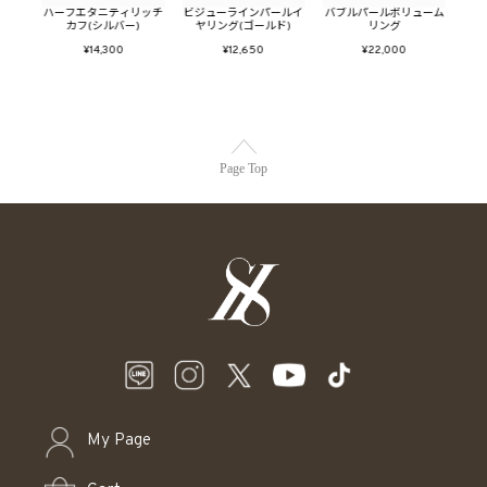
ールイ
ハーフエタニティリッチ
ビジューラインパールイ
バブルパールボリューム
トゥ
ド)
カフ(シルバー)
ヤリング(ゴールド)
リング
¥14,300
¥12,650
¥22,000
Page Top
My Page