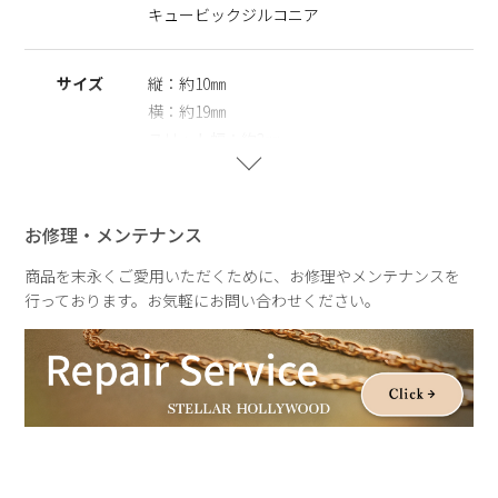
キュービックジルコニア
＜手軽に洒落見えが叶うイヤーアイテムSET＞
ピアス、イヤーカフのお得なSET(-￥3,300) >>
サイズ
縦：約10㎜
イヤリング、イヤーカフのお得なSET(-￥3,300) >>
横：約19㎜
※ニッケルフリー
スリット幅：約3㎜
金属製のアクセサリーに含まれるニッケルで引き起こるアレル
ギーを防ぐために、ニッケルをほぼ含まずに作られた素材を指
します。
重さ
約3g
お修理・メンテナンス
商品を末永くご愛用いただくために、お修理やメンテナンスを
行っております。お気軽にお問い合わせください。