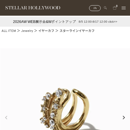
0
JA
2026AW WEB展示会&Wポイントアップ
8/5 12:00-8/17 12:00 click>>
#¥10,000以下プチプラアクセ
#ランキング
ALL ITEM
Jewelry
イヤーカフ
スターラインイヤーカフ
#スタッフイチ押し（通勤パールアクセ）
＃写真映えアクセ