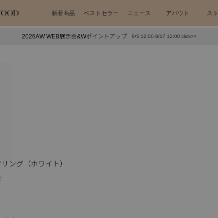
新着商品
ベストセラー
ニュース
アバウト
ス
2026AW WEB展示会&Wポイントアップ
8/5 12:00-8/17 12:00 click>>
下プチプラアクセ
#ランキング
押し（通勤パールアクセ）
＃写真映えアクセ
ヤリング（ホワイト）