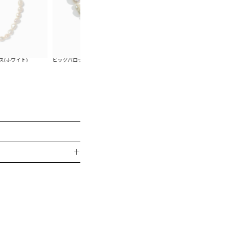
ビッグバロックパールネックレス×ビッグバロックパー
ビッグバロックパールネックレ
ルピアスSET(ホワイト)
ルイヤリングSET(
＋