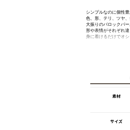
シンプルなのに個性豊
色、形、テリ、ツヤ、
大振りのバロックパー
形や表情がそれぞれ違
身に着けるだけでオシ
※天然のパールを使用
その為、全長のサイズ
の魅力としてお楽しみ
※パールの形状、てり
素材
サイズ