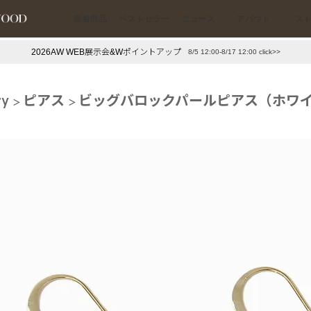
新着商品
ベストセラー
ニュース
アバウト
ス
2026AW WEB展示会&Wポイントアップ
8/5 12:00-8/17 12:00 click>>
下プチプラアクセ
#ランキング
ry
ピアス
ビッグバロックパールピアス（ホワ
押し（通勤パールアクセ）
＃写真映えアクセ