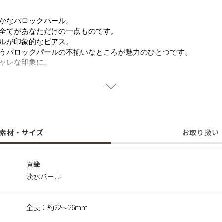
かなバロックパール。
全てがあなただけの一点ものです。
ルが印象的なピアス。
うバロックパールの不揃いなところが魅力のひとつです。
ャレな印象に。
しているため、形・サイズ・色味には個体差がございます。
も異なりますのでご了承の程お願いいたします。二つとして同じも
いただけます。
、えくぼ等による返品、交換はできませんので予めご了承ください
素材・サイズ
お取り扱い
真鍮
淡水パール
全長：約22～26mm