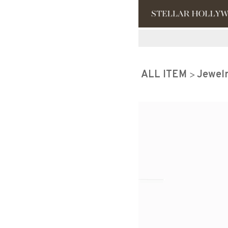
#¥10,000以
ALL ITEM
Jewel
#スタッフイチ