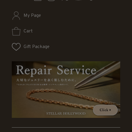
My Page
Cart
Gift Package