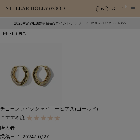
0
JA
2026AW WEB展示会&Wポイントアップ
8/5 12:00-8/17 12:00 click>>
#¥10,000以下プチプラアクセ
#ランキング
1
件中
1
-
1
件表示
#スタッフイチ押し（通勤パールアクセ）
＃写真映えアクセ
チェーンライクシャイニーピアス(ゴールド)
購入者
投稿日
2024/10/27